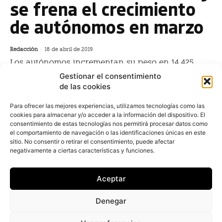
se frena el crecimiento
de autónomos en marzo
Redacción
-
18 de abril de 2019
Los autónomos incrementan su peso en 14.425
personas, lo que se traduce en 465 nuevos
Gestionar el consentimiento
emprendedores cada día, un ritmo inferior al
de las cookies
registrado el pasado ejercicio, cuando
Para ofrecer las mejores experiencias, utilizamos tecnologías como las
cookies para almacenar y/o acceder a la información del dispositivo. El
consentimiento de estas tecnologías nos permitirá procesar datos como
Los autónomos crecen 10 veces
el comportamiento de navegación o las identificaciones únicas en este
más en el primer trimestre que en
sitio. No consentir o retirar el consentimiento, puede afectar
negativamente a ciertas características y funciones.
2017
Redacción
-
7 de abril de 2018
Aceptar
El número de desempleados registrados en las
Oficinas Públicas de Empleo descendió en 47.697
Denegar
personas durante el mes de marzo, hasta los 3.422.551
parados. Por su parte, el número de afiliados