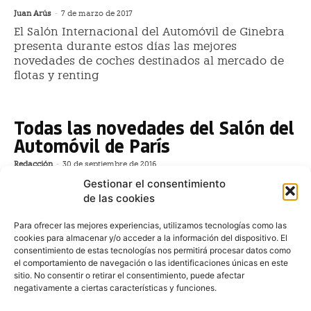
Juan Arús
-
7 de marzo de 2017
El Salón Internacional del Automóvil de Ginebra
presenta durante estos días las mejores
novedades de coches destinados al mercado de
flotas y renting
Todas las novedades del Salón del
Automóvil de París
Redacción
-
30 de septiembre de 2016
El Salón del Automóvil de París acaba de clausurar
Gestionar el consentimiento
sus jornadas profesionales y ahora le toca el turno al
de las cookies
gran público. Estas son las principales novedades que
se han podido contemplar en la cita parisina.
Para ofrecer las mejores experiencias, utilizamos tecnologías como las
cookies para almacenar y/o acceder a la información del dispositivo. El
consentimiento de estas tecnologías nos permitirá procesar datos como
Las mejores novedades del Salón
el comportamiento de navegación o las identificaciones únicas en este
de París que llegan para flotas,
sitio. No consentir o retirar el consentimiento, puede afectar
negativamente a ciertas características y funciones.
empresas y autónomos