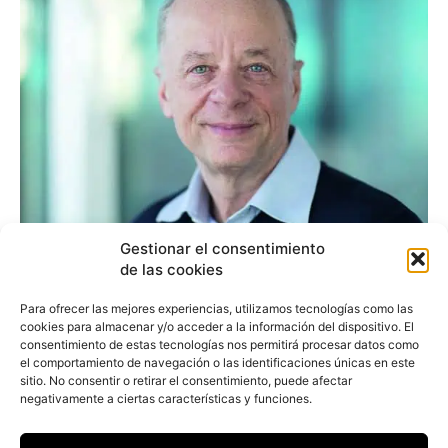
Gestionar el consentimiento
National Geographic
de las cookies
capta los rincones más
Para ofrecer las mejores experiencias, utilizamos tecnologías como las
cookies para almacenar y/o acceder a la información del dispositivo. El
maravillosos del mundo
consentimiento de estas tecnologías nos permitirá procesar datos como
el comportamiento de navegación o las identificaciones únicas en este
sitio. No consentir o retirar el consentimiento, puede afectar
negativamente a ciertas características y funciones.
Redacción
-
17 de noviembre de 2017
Durante cinco generaciones, National