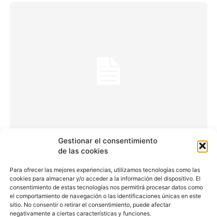
Gestionar el consentimiento
La nueva generación del
de las cookies
Hyundai i10
Para ofrecer las mejores experiencias, utilizamos tecnologías como las
cookies para almacenar y/o acceder a la información del dispositivo. El
consentimiento de estas tecnologías nos permitirá procesar datos como
Redacción
-
5 de diciembre de 2016
el comportamiento de navegación o las identificaciones únicas en este
sitio. No consentir o retirar el consentimiento, puede afectar
El fabricante Hyundai ha presentado la nueva
negativamente a ciertas características y funciones.