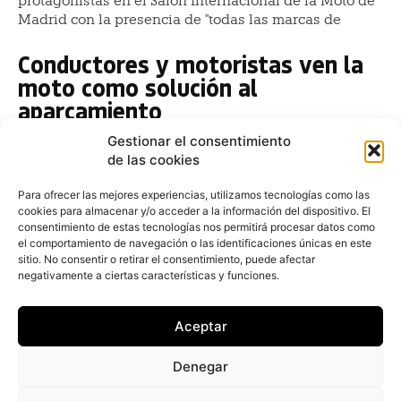
protagonistas en el Salón Internacional de la Moto de
Madrid con la presencia de "todas las marcas de
Conductores y motoristas ven la
moto como solución al
aparcamiento
Redacción
-
8 de julio de 2021
Gestionar el consentimiento
Un 94% de motoristas y un 87% de automovilistas
de las cookies
considera que la moto ayuda a dar solución a los
problemas y aparcamiento en las grandes ciudades
Para ofrecer las mejores experiencias, utilizamos tecnologías como las
cookies para almacenar y/o acceder a la información del dispositivo. El
consentimiento de estas tecnologías nos permitirá procesar datos como
El precio medio del seguro de
el comportamiento de navegación o las identificaciones únicas en este
moto cae un 5,2% en el primer
sitio. No consentir o retirar el consentimiento, puede afectar
negativamente a ciertas características y funciones.
trimestre
Redacción
-
29 de abril de 2019
Aceptar
La prima media del seguro de moto ha descendido un
5,2% en el primer trimestre de 2019 en comparación
Denegar
con el mismo periodo del año anterior, y ha pasado de
159 euros en 2018 a 151 entre enero y marzo de