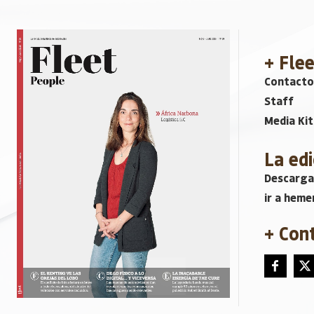
+ Fle
Contacto
Staff
Media Kit
La edi
Descarga
ir a heme
+ Con