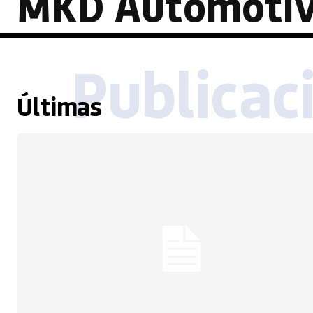
MKD Automoti
Publicac
Últimas