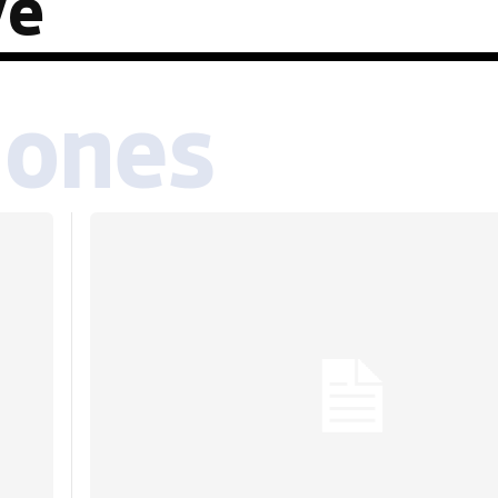
ve
iones