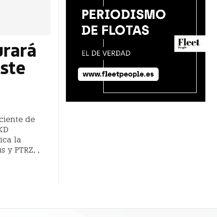
urará
este
ciente de
MKD
ica la
s y PTRZ, ,