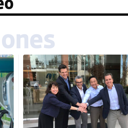
eo
iones