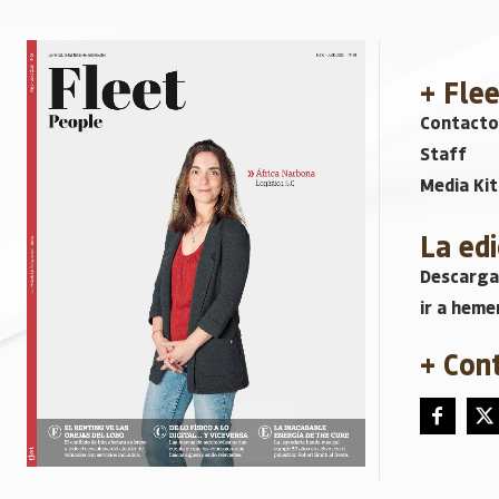
+ Fle
Contacto
Staff
Media Kit
La edi
Descarga
ir a heme
+ Con