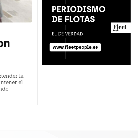
con
xtender la
antener el
onde