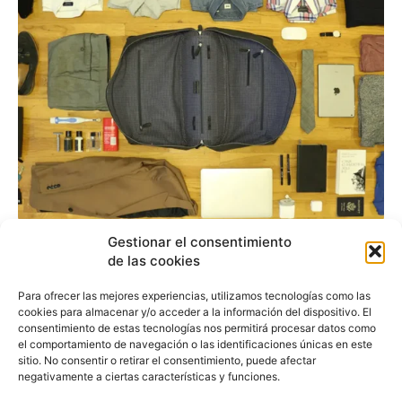
¿Te apuestas a que
Gestionar el consentimiento
de las cookies
entra en la Wool & Oak?
Para ofrecer las mejores experiencias, utilizamos tecnologías como las
cookies para almacenar y/o acceder a la información del dispositivo. El
Redacción
-
4 de junio de 2016
consentimiento de estas tecnologías nos permitirá procesar datos como
Nos encantan las nuevas propuestas que se
el comportamiento de navegación o las identificaciones únicas en este
sitio. No consentir o retirar el consentimiento, puede afectar
alejan del mainstream, para qué negarlo. La bolsa
negativamente a ciertas características y funciones.
de viaje multiobjetos de Wool & Oak es un