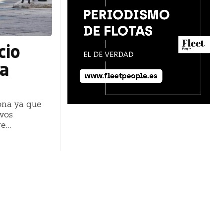
cio
na
ona ya que
vos
...