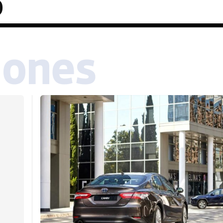
o
iones