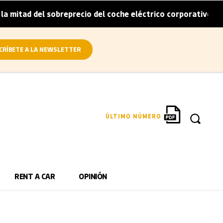
mitad del sobreprecio del coche eléctrico corporativo
Ar
|
CRÍBETE A LA NEWSLETTER
ÚLTIMO NÚMERO
RENT A CAR
OPINIÓN