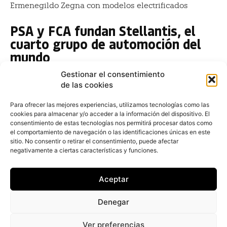
Ermenegildo Zegna con modelos electrificados
PSA y FCA fundan Stellantis, el
cuarto grupo de automoción del
mundo
Juan Arús
-
16 de enero de 2021
Gestionar el consentimiento
La compañía automovilística Fiat Chrysler
de las cookies
Automobiles (FCA) y el también fabricante de
vehículos Grupo PSA han culminado su proceso de
Para ofrecer las mejores experiencias, utilizamos tecnologías como las
cookies para almacenar y/o acceder a la información del dispositivo. El
fusión, por lo que...
consentimiento de estas tecnologías nos permitirá procesar datos como
el comportamiento de navegación o las identificaciones únicas en este
FCA distribuirá 2.900 millones en
sitio. No consentir o retirar el consentimiento, puede afectar
dividendos antes de que nazca
negativamente a ciertas características y funciones.
Stellantis
Aceptar
Redacción
-
5 de enero de 2021
Fiat Chrysler Automobiles distribuirá 2.900 millones
Denegar
de euros en dividendos a sus accionistas antes de
que se haga efectiva Stellantis, el 16 de enero
Ver preferencias