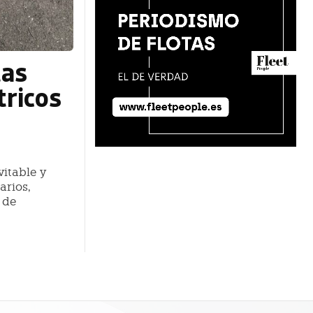
tas
tricos
vitable y
arios,
 de