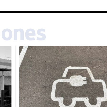
iones