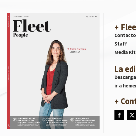
+ Fle
Contacto
Staff
Media Kit
La edi
Descarga
ir a heme
+ Con