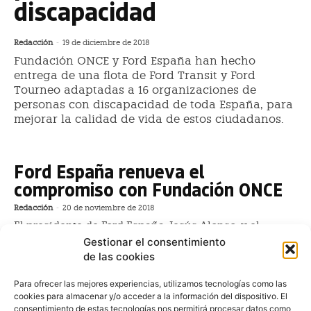
discapacidad
Redacción
-
19 de diciembre de 2018
Fundación ONCE y Ford España han hecho
entrega de una flota de Ford Transit y Ford
Tourneo adaptadas a 16 organizaciones de
personas con discapacidad de toda España, para
mejorar la calidad de vida de estos ciudadanos.
Ford España renueva el
compromiso con Fundación ONCE
Redacción
-
20 de noviembre de 2018
El presidente de Ford España, Jesús Alonso, y el
presidente del Grupo Social ONCE, Miguel Carballeda,
Gestionar el consentimiento
han renovado el Convenio Inserta, firmado por vez en
de las cookies
1999 y que, supondrá la contratación de 40 personas
Para ofrecer las mejores experiencias, utilizamos tecnologías como las
cookies para almacenar y/o acceder a la información del dispositivo. El
Share the Road de Ford impulsa la
consentimiento de estas tecnologías nos permitirá procesar datos como