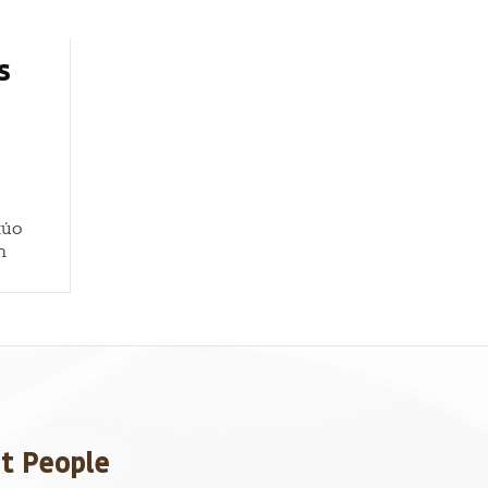
s
túo
n
et People