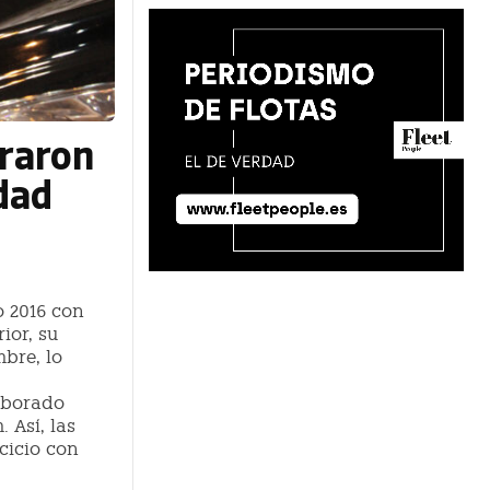
rraron
dad
o 2016 con
ior, su
mbre, lo
laborado
 Así, las
cicio con