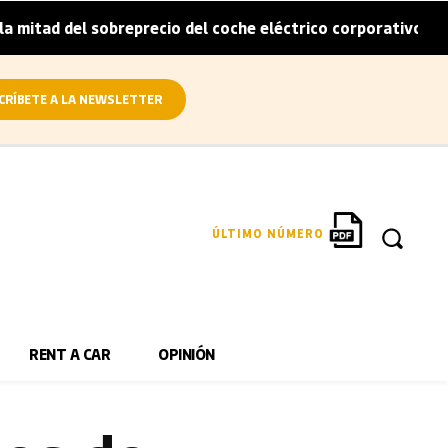
itad del sobreprecio del coche eléctrico corporativo
Ar
|
CRÍBETE A LA NEWSLETTER
ÚLTIMO NÚMERO
RENT A CAR
OPINIÓN