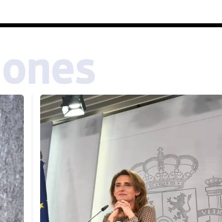
iones