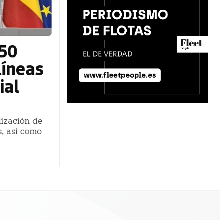
650
líneas
ial
lización de
, así como