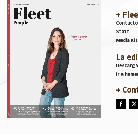
+ Fle
Contacto
Staff
Media Kit
La edi
Descarga
ir a heme
+ Con