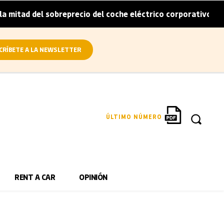
itad del sobreprecio del coche eléctrico corporativo
Ar
|
CRÍBETE A LA NEWSLETTER
ÚLTIMO NÚMERO
RENT A CAR
OPINIÓN