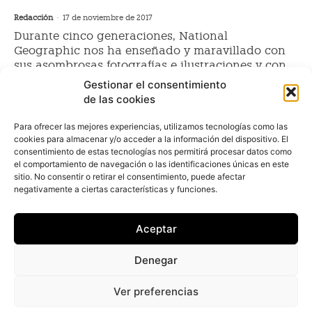
Redacción
-
17 de noviembre de 2017
Durante cinco generaciones, National
Geographic nos ha enseñado y maravillado con
sus asombrosas fotografías e ilustraciones y con
apasionantes historias...
Gestionar el consentimiento
de las cookies
BMW cierra la flota de vehículos
Para ofrecer las mejores experiencias, utilizamos tecnologías como las
cookies para almacenar y/o acceder a la información del dispositivo. El
más grande de su historia en
consentimiento de estas tecnologías nos permitirá procesar datos como
España
el comportamiento de navegación o las identificaciones únicas en este
sitio. No consentir o retirar el consentimiento, puede afectar
Juan Arús
-
17 de octubre de 2016
negativamente a ciertas características y funciones.
El fabricante de automóviles premium BMW ha
logrado cerrar un acuerdo que le permitirá
Aceptar
suministrar y gestionar el volumen de vehículos más
elevados de su historia en España, según pudo
Denegar
confirmar Fleet People a través de fuentes del sector
de toda solvencia.
Ver preferencias