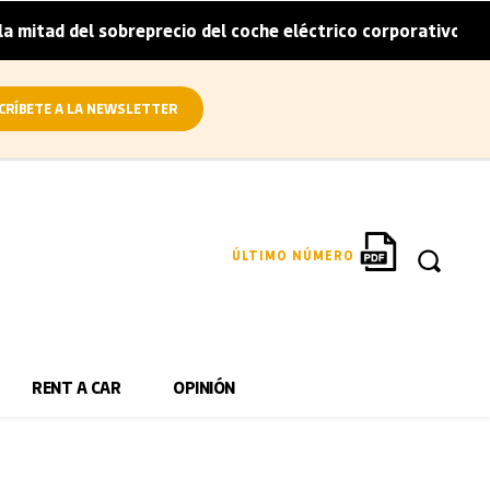
tad del sobreprecio del coche eléctrico corporativo
Arv
|
CRÍBETE A LA NEWSLETTER
ÚLTIMO NÚMERO
RENT A CAR
OPINIÓN