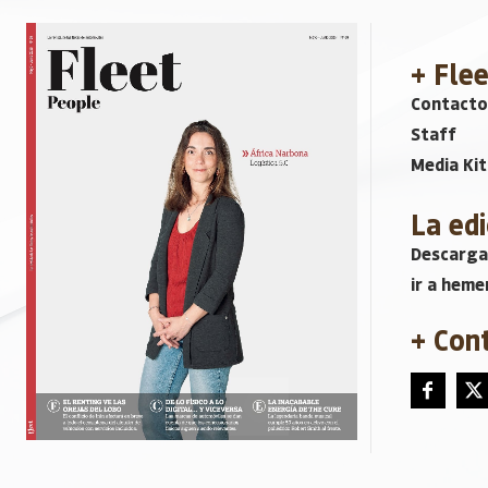
+ Fle
Contacto
Staff
Media Kit
La edi
Descarga
ir a heme
+ Con