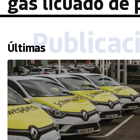
gas licuado de 
Publicac
Últimas