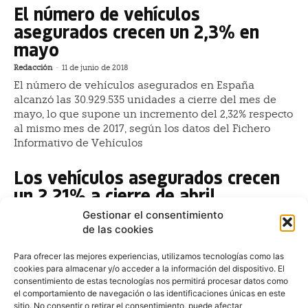
El número de vehículos
asegurados crecen un 2,3% en
mayo
Redacción
-
11 de junio de 2018
El número de vehículos asegurados en España
alcanzó las 30.929.535 unidades a cierre del mes de
mayo, lo que supone un incremento del 2,32% respecto
al mismo mes de 2017, según los datos del Fichero
Informativo de Vehículos
Los vehículos asegurados crecen
un 2,21% a cierre de abril
Gestionar el consentimiento
Redacción
-
13 de mayo de 2018
de las cookies
El número de vehículos asegurados en España
alcanzó las 30.786.932 unidades a cierre de abril, lo
Para ofrecer las mejores experiencias, utilizamos tecnologías como las
que supone un incremento del 2,21% respecto del
cookies para almacenar y/o acceder a la información del dispositivo. El
mismo mes del año 2017, según los datos del Fichero
consentimiento de estas tecnologías nos permitirá procesar datos como
el comportamiento de navegación o las identificaciones únicas en este
sitio. No consentir o retirar el consentimiento, puede afectar