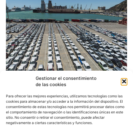
Gestionar el consentimiento
La logística española
de las cookies
busca alejarse de su
Para ofrecer las mejores experiencias, utilizamos tecnologías como las
cookies para almacenar y/o acceder a la información del dispositivo. El
dependencia europea
consentimiento de estas tecnologías nos permitirá procesar datos como
el comportamiento de navegación o las identificaciones únicas en este
sitio. No consentir o retirar el consentimiento, puede afectar
negativamente a ciertas características y funciones.
Redacción
-
16 de junio de 2016
Las factorías españolas deben romper su