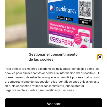
Gestionar el consentimiento
EasyPark compra
de las cookies
Parkimeter
Para ofrecer las mejores experiencias, utilizamos tecnologías como las
cookies para almacenar y/o acceder a la información del dispositivo. El
Technologies
consentimiento de estas tecnologías nos permitirá procesar datos como
el comportamiento de navegación o las identificaciones únicas en este
sitio. No consentir o retirar el consentimiento, puede afectar
negativamente a ciertas características y funciones.
Redacción
-
20 de enero de 2021
EasyPark ha anunciado la adquisición de la
'startup' española Parkimeter Technologies, una
Aceptar