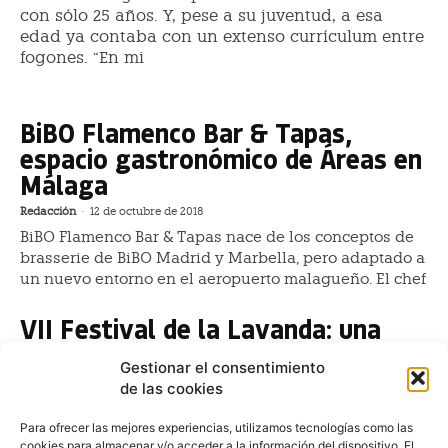
con sólo 25 años. Y, pese a su juventud, a esa
edad ya contaba con un extenso currículum entre
fogones. “En mi
BiBO Flamenco Bar & Tapas,
espacio gastronómico de Áreas en
Málaga
Redacción
-
12 de octubre de 2018
BiBO Flamenco Bar & Tapas nace de los conceptos de
brasserie de BiBO Madrid y Marbella, pero adaptado a
un nuevo entorno en el aeropuerto malagueño. El chef
VII Festival de la Lavanda: una
floreciente cita musical y
Gestionar el consentimiento
gastronómica
de las cookies
Esther Alonso
-
17 de mayo de 2018
Para ofrecer las mejores experiencias, utilizamos tecnologías como las
En honor a la cosecha de esta flor mediterránea que
cookies para almacenar y/o acceder a la información del dispositivo. El