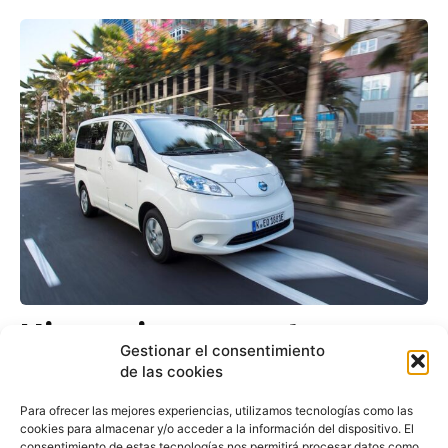
Nissan incrementa en
Gestionar el consentimiento
100 kilómetros la
de las cookies
autonomía de la
Para ofrecer las mejores experiencias, utilizamos tecnologías como las
furgoneta eléctrica e-
cookies para almacenar y/o acceder a la información del dispositivo. El
consentimiento de estas tecnologías nos permitirá procesar datos como