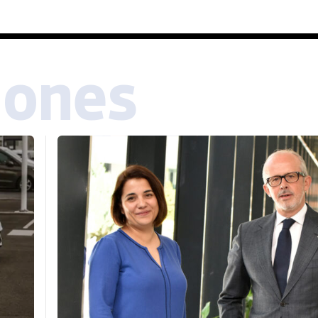
iones