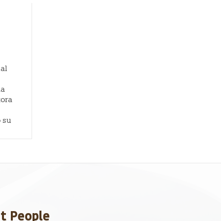
al
ña
tora
 su
et People