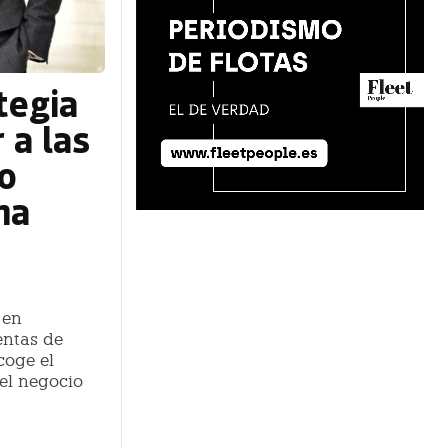
tegia
 a las
o
ma
 en
entas de
coge el
del negocio