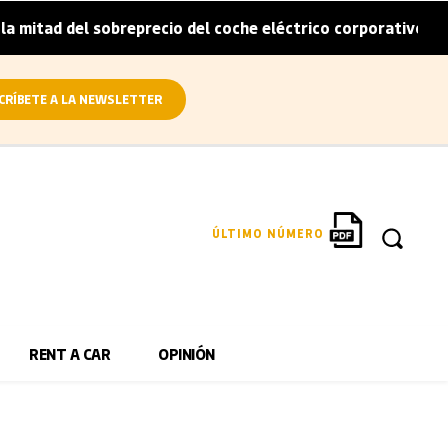
itad del sobreprecio del coche eléctrico corporativo
Arv
|
CRÍBETE A LA NEWSLETTER
ÚLTIMO NÚMERO
RENT A CAR
OPINIÓN