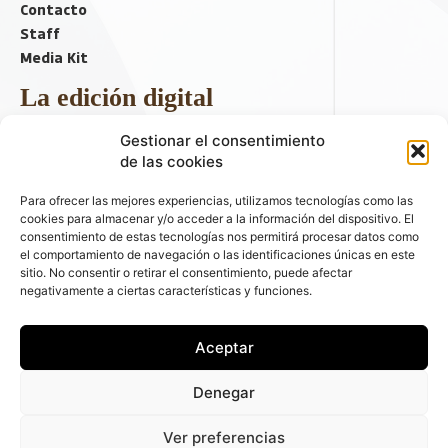
Contacto
Staff
Media Kit
La edición digital
Descargar último ejemplar
Gestionar el consentimiento
ir a hemeroteca
de las cookies
+ Contenido en redes sociales
Para ofrecer las mejores experiencias, utilizamos tecnologías como las
cookies para almacenar y/o acceder a la información del dispositivo. El
consentimiento de estas tecnologías nos permitirá procesar datos como
el comportamiento de navegación o las identificaciones únicas en este
sitio. No consentir o retirar el consentimiento, puede afectar
negativamente a ciertas características y funciones.
Aceptar
© 2026 FLEET PEOPLE . La web líder de las flotas y el renting de
Denegar
automóviles - C/ Fernández de la Hoz 70, 1ºB - 28003 - Madrid
(España) | Política de Privacidad | Política de Cookies | Email:
Ver preferencias