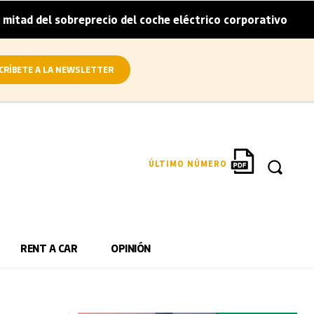
obreprecio del coche eléctrico corporativo
Arval convier
|
CRÍBETE A LA NEWSLETTER
ÚLTIMO NÚMERO
RENT A CAR
OPINIÓN