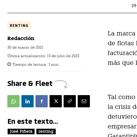
29
RENTING
La marca 
Redacción
de flotas
30 de marzo de 2021
facturaci
Última actualización:
13 de julio de 2023
más que l
Tiempo de lectura:
1
min.
Share & Fleet
Tal como 
la crisis
detuviero
En este texto...
empresari
José Piñera
renting
Garantip