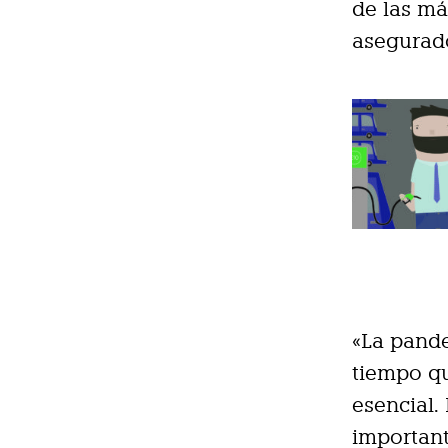
de las má
asegurad
«La pand
tiempo q
esencial.
important