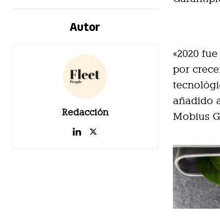
Autor
«2020 fu
por crece
tecnológi
añadido a
Redacción
Mobius Gr