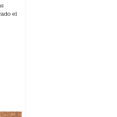
as
cado el