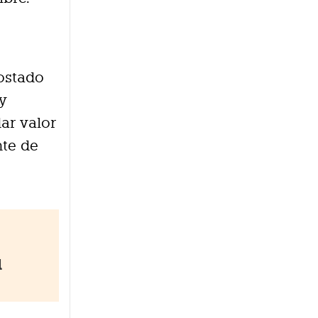
ostado
 y
ar valor
nte de
l