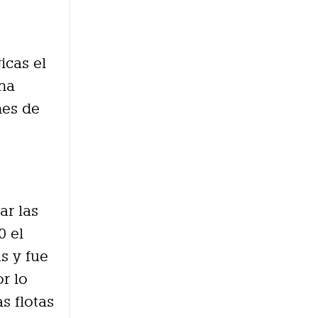
icas el
una
nes de
ar las
0 el
s y fue
or lo
s flotas