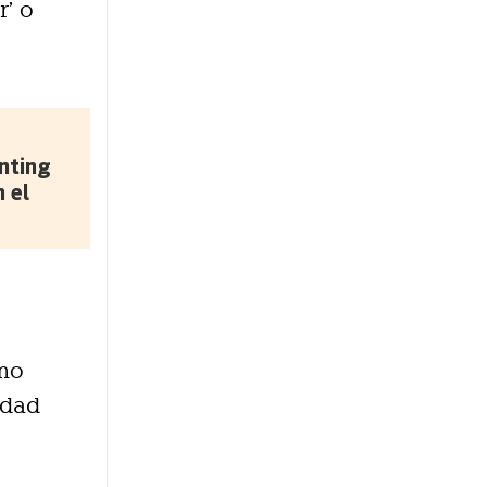
r’ o
enting
 el
smo
idad