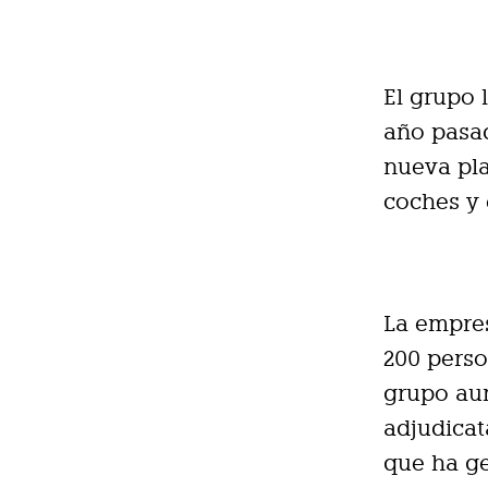
El grupo 
año pasad
nueva pla
coches y 
La empres
200 perso
grupo aum
adjudicata
que ha ge