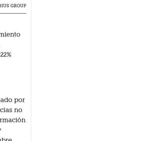
OBIUS GROUP
imiento
a
 22%
cado por
ncias no
formación
y
bre.