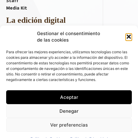
Staff
Media Kit
La edición digital
Descargar último ejemplar
Gestionar el consentimiento
ir a hemeroteca
de las cookies
+ Contenido en redes sociales
Para ofrecer las mejores experiencias, utilizamos tecnologías como las
cookies para almacenar y/o acceder a la información del dispositivo. El
consentimiento de estas tecnologías nos permitirá procesar datos como
el comportamiento de navegación o las identificaciones únicas en este
sitio. No consentir o retirar el consentimiento, puede afectar
negativamente a ciertas características y funciones.
Aceptar
© 2026 FLEET PEOPLE . La web líder de las flotas y el renting de
Denegar
automóviles - C/ Fernández de la Hoz 70, 1ºB - 28003 - Madrid
(España) | Política de Privacidad | Política de Cookies | Email:
Ver preferencias
fleetpeople@fleetpeople.es