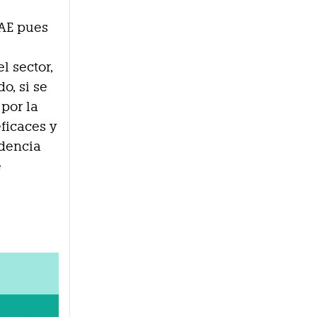
DAE pues
l sector,
o, si se
por la
ficaces y
ndencia
e