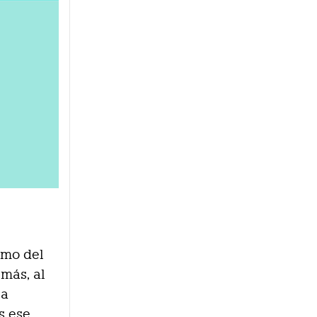
umo del
 más, al
ia
s ese