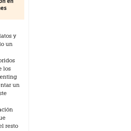
ón en
nes
datos y
do un
bridos
 los
renting
entar un
ste
ación
que
el resto