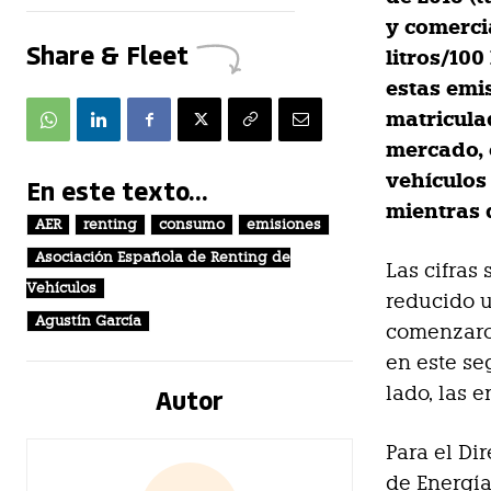
y comerci
Share & Fleet
litros/10
estas emi
matricula
mercado, 
vehículos 
En este texto...
mientras 
AER
renting
consumo
emisiones
Asociación Española de Renting de
Las cifras
Vehículos
reducido u
Agustín García
comenzaron
en este se
Autor
lado, las 
Para el Dir
de Energía