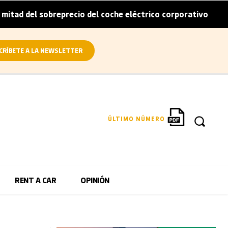
sobreprecio del coche eléctrico corporativo
Arval convi
|
CRÍBETE A LA NEWSLETTER
ÚLTIMO NÚMERO
RENT A CAR
OPINIÓN