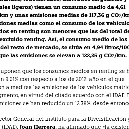
ales ligeros) tienen un consumo medio de 4,61
0 km y unas emisiones medias de 117,36 g CO
/k
2
siones medias como el consumo de los vehícul
dos en renting son menores que las del total d
excluido renting. Así, el consumo medio de los
del resto de mercado, se sitúa en 4,94 litros/10
que las emisiones se elevan a 122,25 g CO
/km.
2
 suponen que los consumos medios en renting se 
n 9,61% con respecto a los de 2012, año en el que
 a medirse las emisiones de los vehículos matri
gmento, en virtud del citado acuerdo con el IDAE. 
emisiones se han reducido un 12,38%, desde entonc
ector General del Instituto para la Diversificación
Joan Herrera
 (IDAE),
, ha afirmado que «la existe