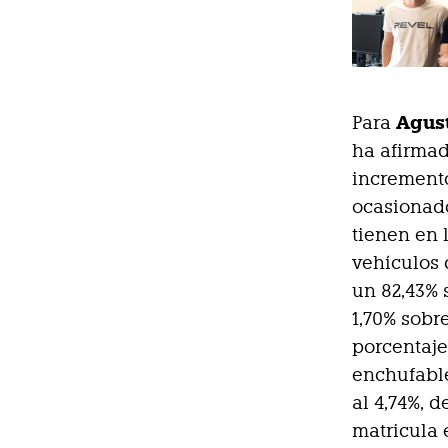
Agust
Para
ha afirmad
incremento
ocasionado
tienen en 
vehículos 
un 82,43% 
1,70% sobr
porcentaje
enchufable
al 4,74%, 
matricula 