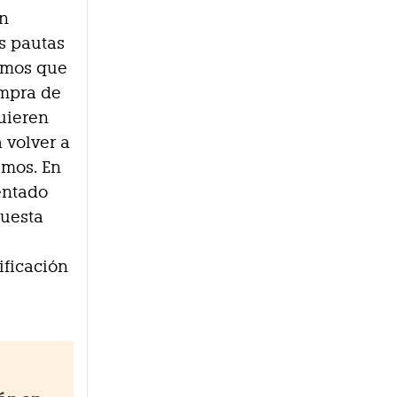
an
s pautas
nemos que
ompra de
quieren
 volver a
umos. En
entado
puesta
ificación