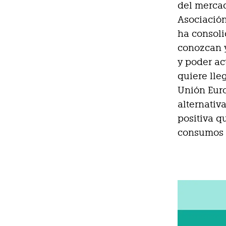
del mercad
Asociación
ha consoli
conozcan y
y poder ac
quiere lle
Unión Eur
alternativ
positiva q
consumos 