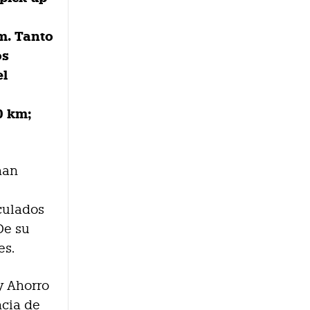
m. Tanto
os
el
0 km;
han
culados
De su
es.
 y Ahorro
ncia de