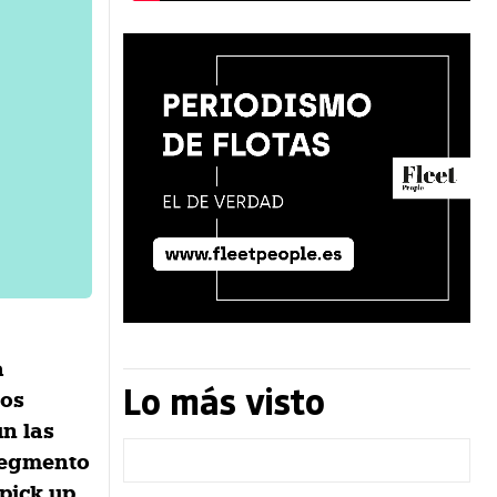
a
Lo más visto
los
ún las
 segmento
 pick up