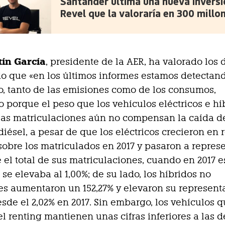
Santander ultima una nueva inversi
Revel que la valoraría en 300 millo
ín García
, presidente de la AER, ha valorado los 
o que «en los últimos informes estamos detectan
, tanto de las emisiones como de los consumos,
 porque el peso que los vehículos eléctricos e hí
las matriculaciones aún no compensan la caída de
diésel, a pesar de que los eléctricos crecieron en 
sobre los matriculados en 2017 y pasaron a repres
e el total de sus matriculaciones, cuando en 2017 e
 se elevaba al 1,00%; de su lado, los híbridos no
s aumentaron un 152,27% y elevaron su represent
desde el 2,02% en 2017. Sin embargo, los vehículos 
el renting mantienen unas cifras inferiores a las d