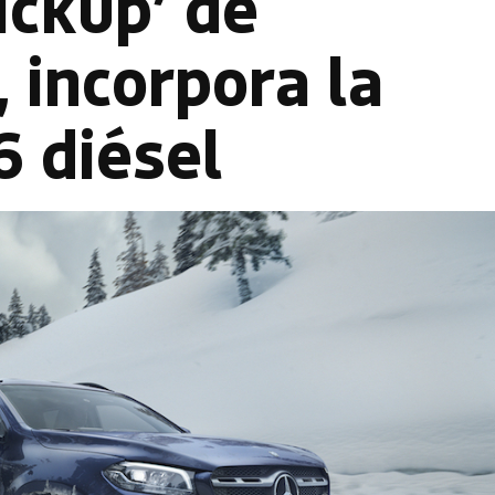
pickup’ de
 incorpora la
6 diésel