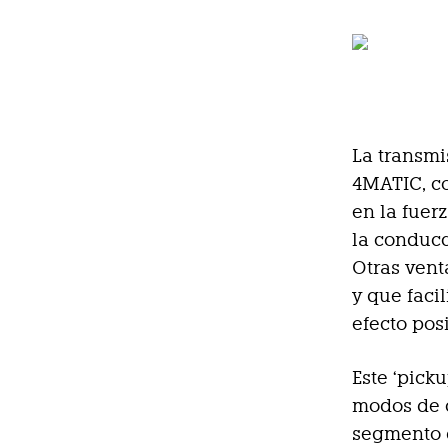
La transm
4MATIC, co
en la fuer
la conducc
Otras vent
y que faci
efecto posi
Este ‘pick
modos de c
segmento d