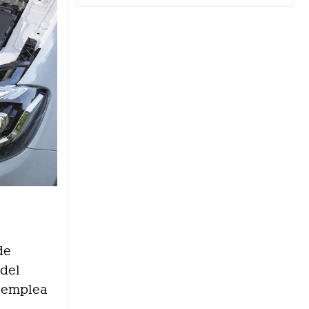
de
 del
e emplea