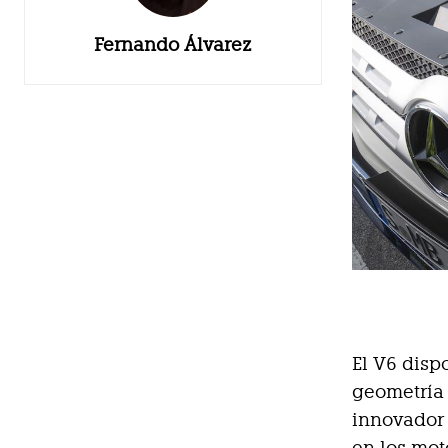
Fernando Álvarez
El V6 disp
geometría 
innovador
en los mot