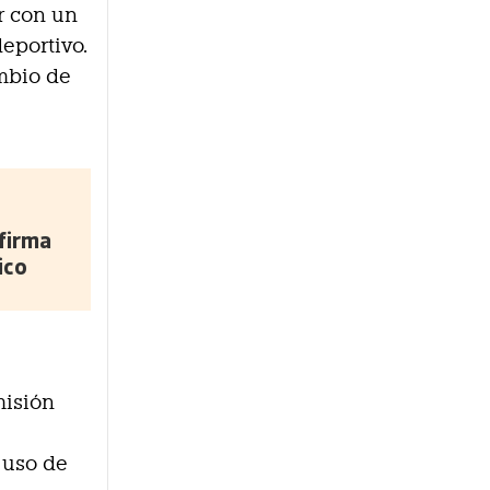
r con un
eportivo.
ambio de
firma
ico
misión
 uso de