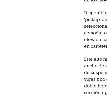
Disponible
‘pickup’ d
selecciona
cómoda a d
elevada ca
en carrete
Este alto 
ancho de v
de suspens
vigas tipo
doble horq
sección rí