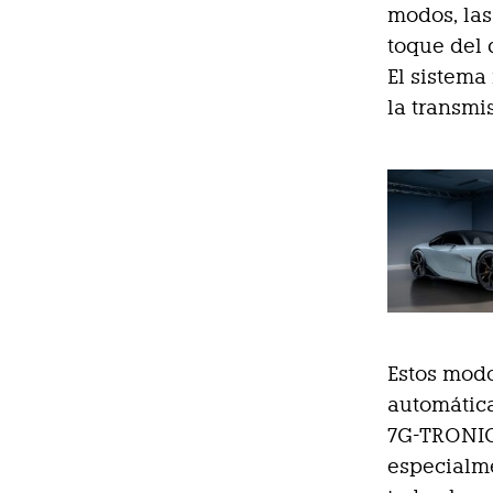
modos, las
toque del 
El sistema
la transmi
Estos modo
automática
7G-TRONIC
especialme