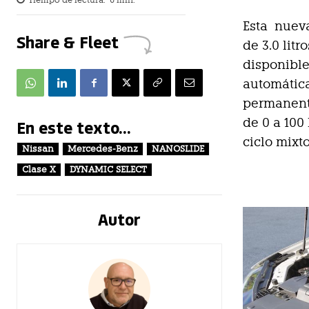
Tiempo de lectura:
6
min.
Esta nueva
Share & Fleet
de 3.0 lit
disponible
automática
permanente
de 0 a 100
En este texto...
ciclo mixt
Nissan
Mercedes-Benz
NANOSLIDE
Clase X
DYNAMIC SELECT
Autor