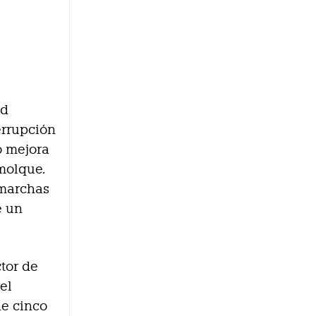
 d
errupción
o mejora
emolque.
 marchas
e un
tor de
el
de cinco