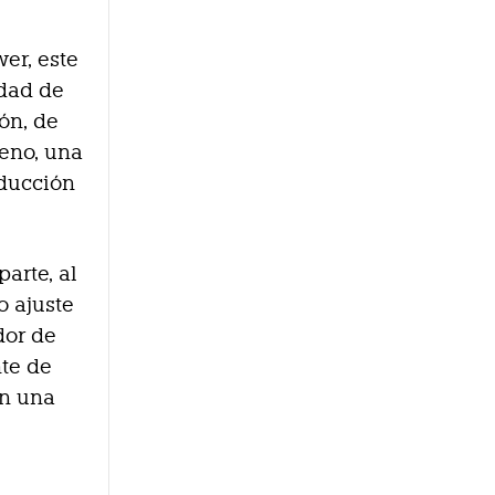
er, este
idad de
ón, de
eno, una
nducción
parte, al
o ajuste
dor de
nte de
on una