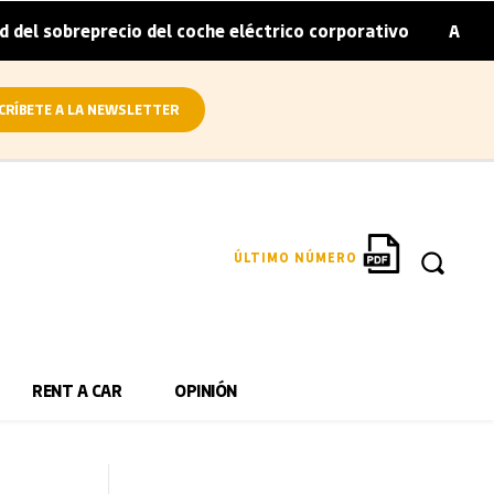
recio del coche eléctrico corporativo
Arval convierte e
|
CRÍBETE A LA NEWSLETTER
ÚLTIMO NÚMERO
RENT A CAR
OPINIÓN