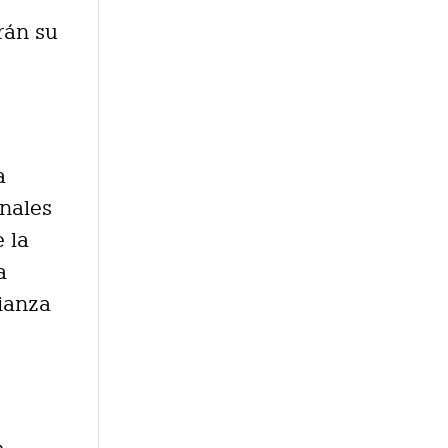
e
rán su
a
onales
 la
a
lianza