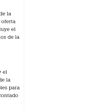
de la
 oferta
luye el
os de la
y el
de la
bles para
 contado