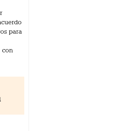
r
 acuerdo
ros para
o con
l