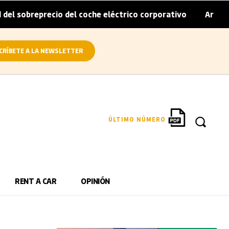
precio del coche eléctrico corporativo
Arval convierte 
|
CRÍBETE A LA NEWSLETTER
ÚLTIMO NÚMERO
RENT A CAR
OPINIÓN