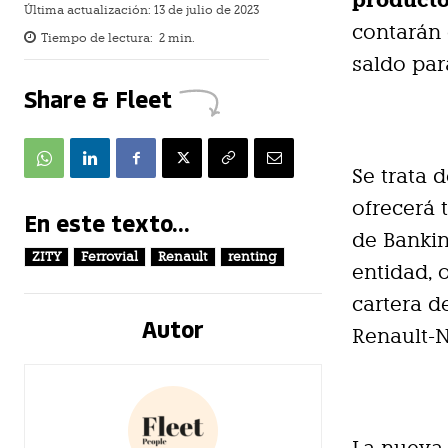
producto
Última actualización:
13 de julio de 2023
contarán
Tiempo de lectura:
2
min.
saldo par
Share & Fleet
Se trata 
ofrecerá 
En este texto...
de Bankin
ZITY
Ferrovial
Renault
renting
entidad, 
cartera d
Autor
Renault-N