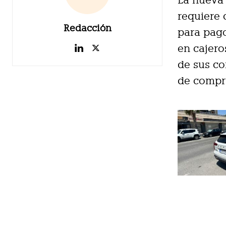
La nueva 
requiere 
Redacción
para pago
en cajero
de sus co
de compra