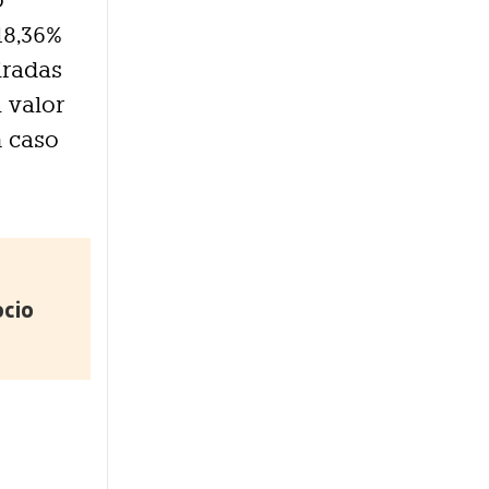
o
18,36%
iradas
l valor
n caso
ocio