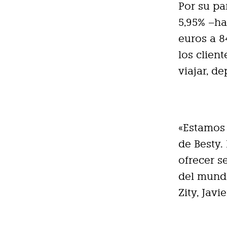
Por su pa
5,95% –ha
euros a 8
los clien
viajar, d
«Estamos
de Besty.
ofrecer s
del mundo
Zity, Javi