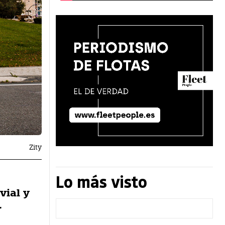
Zity
Lo más visto
vial y
r