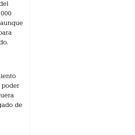
del
.000
, aunque
 para
do.
miento
l poder
fuera
egado de