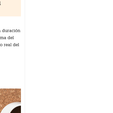
l
a duración
rma del
o real del