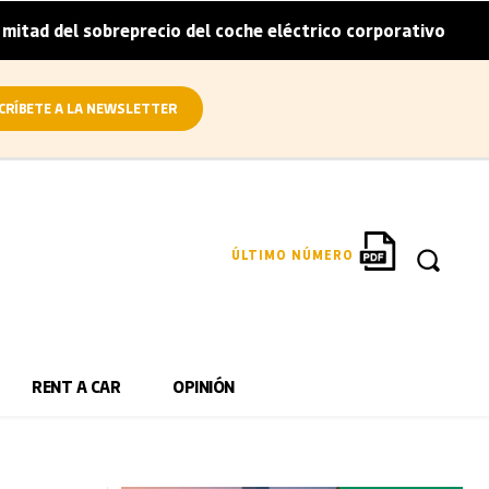
sobreprecio del coche eléctrico corporativo
Arval convi
|
CRÍBETE A LA NEWSLETTER
ÚLTIMO NÚMERO
RENT A CAR
OPINIÓN