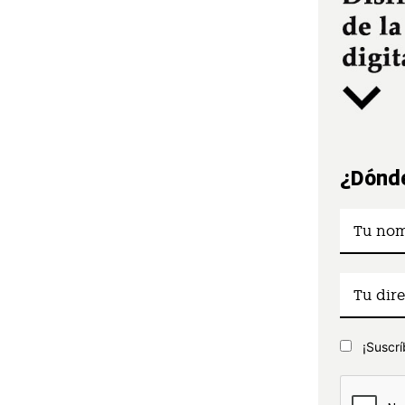
¿Dónde
¡Suscrí