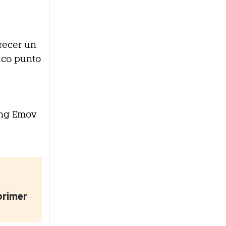
recer un
nico punto
ing Emov
primer