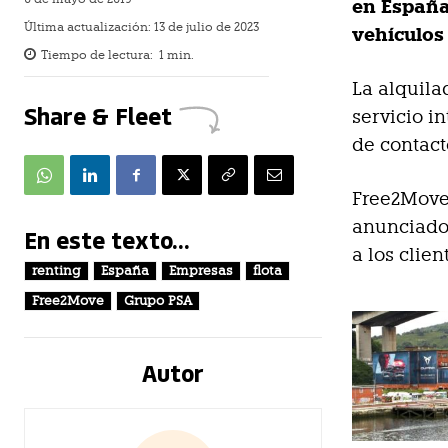
en España
Última actualización:
13 de julio de 2023
vehículos
Tiempo de lectura:
1
min.
La alquila
Share & Fleet
servicio i
de contact
Free2Move 
anunciado 
En este texto...
a los clie
renting
España
Empresas
flota
Free2Move
Grupo PSA
Autor