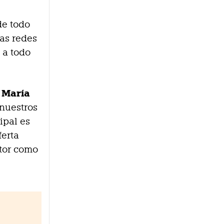
de todo
las redes
 a todo
María
,
 nuestros
ipal es
ferta
ctor como