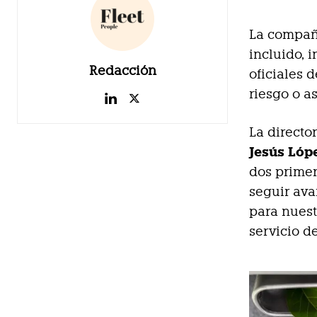
La compañí
incluido, 
Redacción
oficiales 
riesgo o as
La directo
Jesús Lóp
dos primer
seguir ava
para nuest
servicio d