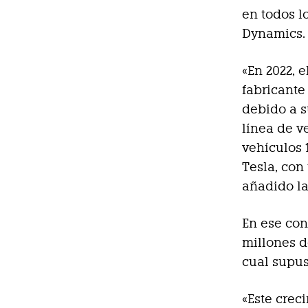
en todos l
Dynamics.
«En 2022, 
fabricante
debido a s
línea de v
vehículos 
Tesla, con
añadido l
En ese con
millones d
cual supus
«Este crec