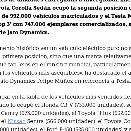
yota Corolla Sedán ocupó la segunda posición 
 de 992.000 vehículos matriculados y el Tesla 
‘top 3’ con 747.000 ejemplares comercializados,
 de Jato Dynamics.
ento histórico ver un vehículo eléctrico puro no 
a primera posición, sino que una marca relativam
ue tan lejos en el ranking mundial, particularme
 los vehículos más asequibles», ha destacado el a
Jato Dynamics Felipe Muñoz en referencia a Tesla
lugar en la tabla de los vehículos más vendidos d
ado lo ocupó el Honda CR-V (733.000 unidades), 
 Camry (673.000 unidades), el Toyota Hilux (632.0
 el
Nissan
Sentra (566.000 unidades), el Toyota Co
.000 unidades), el Ford F-150 (525.000 unidades) y 