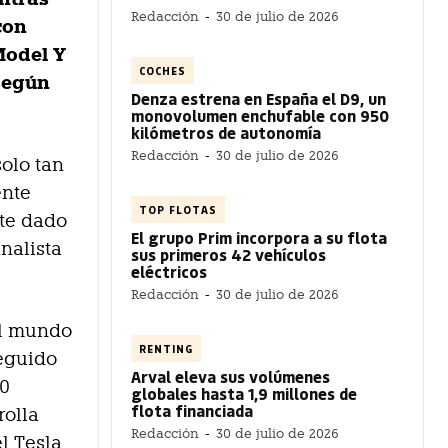
Redacción
-
30 de julio de 2026
con
Model Y
COCHES
 según
Denza estrena en España el D9, un
monovolumen enchufable con 950
kilómetros de autonomía
Redacción
-
30 de julio de 2026
solo tan
ente
TOP FLOTAS
nte dado
El grupo Prim incorpora a su flota
nalista
sus primeros 42 vehículos
eléctricos
.
Redacción
-
30 de julio de 2026
el mundo
RENTING
seguido
Arval eleva sus volúmenes
00
globales hasta 1,9 millones de
flota financiada
rolla
Redacción
-
30 de julio de 2026
el Tesla