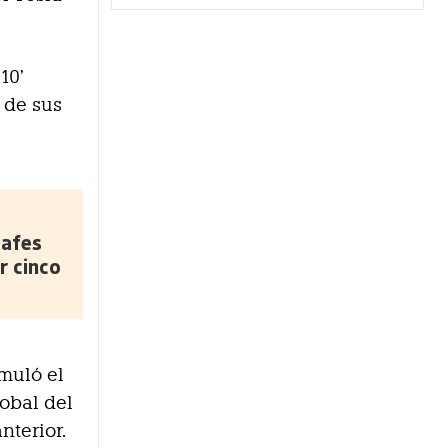
10’
 de sus
safes
r cinco
muló el
obal del
nterior.