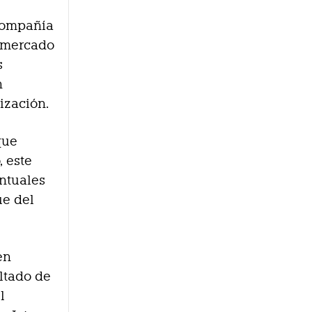
compañía
u mercado
s
n
ización.
que
, este
ntuales
ue del
en
ltado de
l