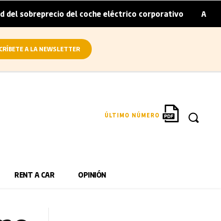
eprecio del coche eléctrico corporativo
Arval convierte
|
CRÍBETE A LA NEWSLETTER
ÚLTIMO NÚMERO
RENT A CAR
OPINIÓN