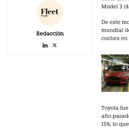
Model 3 (4
De este mo
mundial de
Redacción
coches en 
Toyota fue
año pasado
13%, lo qu