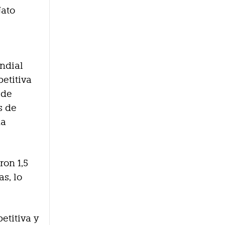
Jato
ndial
etitiva
 de
s de
ha
ron 1,5
s, lo
etitiva y