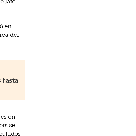
o Jato
uó en
rea del
s hasta
les en
ors se
iculados