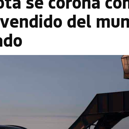
ota se corona c
 vendido del mu
ado