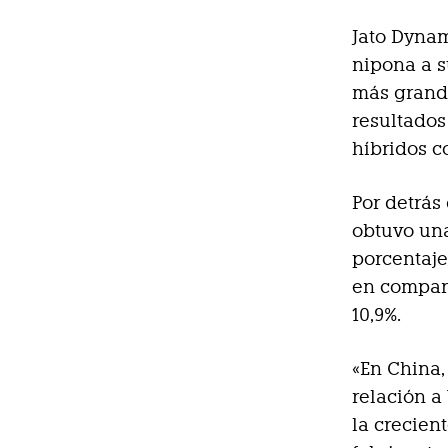
Jato Dyna
nipona a s
más grande
resultados
híbridos c
Por detrás
obtuvo una
porcentaje
en compara
10,9%.
«En China,
relación a
la crecien