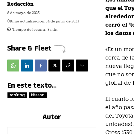
Redacción
que el To
8 de mayo de 2023
alrededor
Última actualización:
14 de junio de 2023
cerró el 
Tiempo de lectura:
3
min.
los datos
Share & Fleet
«Es un mom
cerca de l
nueva lleg
que no son
global de 
En este texto...
ranking
Nissan
El cuarto 
el año pas
Autor
del Toyota
unidades),
Cross (530