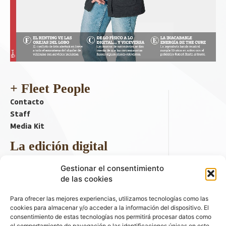
+ Fleet People
Contacto
Staff
Media Kit
La edición digital
Descargar último ejemplar
Gestionar el consentimiento
ir a hemeroteca
de las cookies
+ Contenido en redes sociales
Para ofrecer las mejores experiencias, utilizamos tecnologías como las
cookies para almacenar y/o acceder a la información del dispositivo. El
consentimiento de estas tecnologías nos permitirá procesar datos como
el comportamiento de navegación o las identificaciones únicas en este