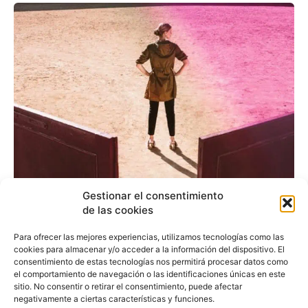
Gestionar el consentimiento
Fuerza en las pisadas en
de las cookies
los nuevos zapatos de
Para ofrecer las mejores experiencias, utilizamos tecnologías como las
cookies para almacenar y/o acceder a la información del dispositivo. El
Hannibal Laguna
consentimiento de estas tecnologías nos permitirá procesar datos como
el comportamiento de navegación o las identificaciones únicas en este
sitio. No consentir o retirar el consentimiento, puede afectar
negativamente a ciertas características y funciones.
Redacción
-
17 de septiembre de 2017