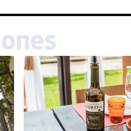
iones