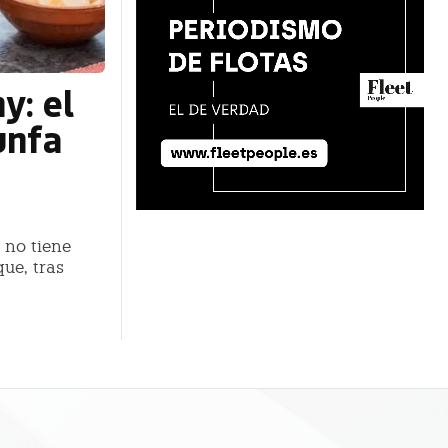
y: el
unfa
 no tiene
ue, tras