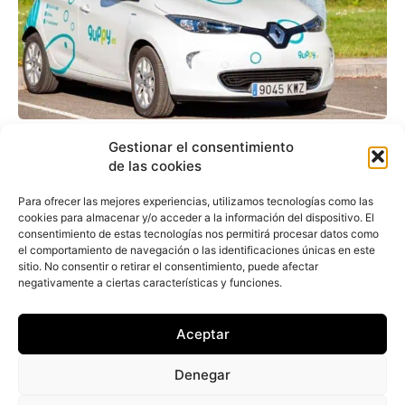
La carsharing Guppy
Gestionar el consentimiento
de las cookies
llega a Madrid y prevé
cubrir tres ciudades más
Para ofrecer las mejores experiencias, utilizamos tecnologías como las
cookies para almacenar y/o acceder a la información del dispositivo. El
en 2023
consentimiento de estas tecnologías nos permitirá procesar datos como
el comportamiento de navegación o las identificaciones únicas en este
sitio. No consentir o retirar el consentimiento, puede afectar
negativamente a ciertas características y funciones.
Redacción
-
7 de septiembre de 2023
La compañía de carsharing Guppy ha presentado
en Madrid su servicio enfocado al pago por uso
Aceptar
con el que quieren brindar una "solución
asequible...
Denegar