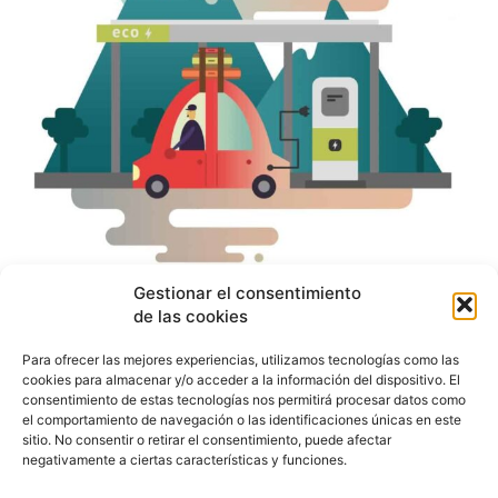
El efecto WLTP hunde
Gestionar el consentimiento
de las cookies
las ventas de coches en
Para ofrecer las mejores experiencias, utilizamos tecnologías como las
agosto
cookies para almacenar y/o acceder a la información del dispositivo. El
consentimiento de estas tecnologías nos permitirá procesar datos como
el comportamiento de navegación o las identificaciones únicas en este
sitio. No consentir o retirar el consentimiento, puede afectar
Redacción
-
9 de septiembre de 2019
negativamente a ciertas características y funciones.
Las ventas de turismos y todoterrenos en España
en el mes de agosto se situaron en 74.490