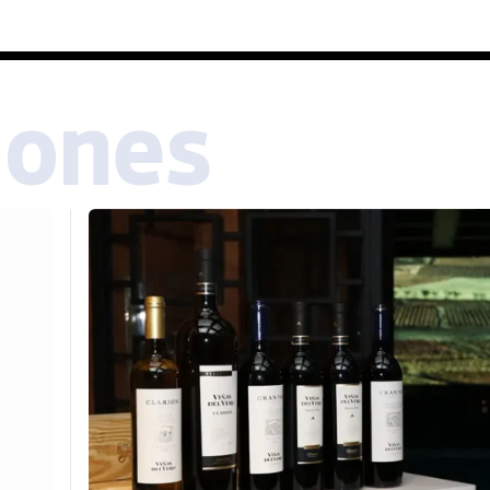
iones