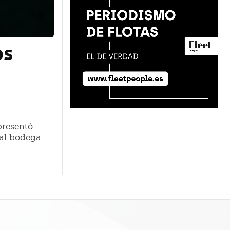
os
presentó
ual bodega