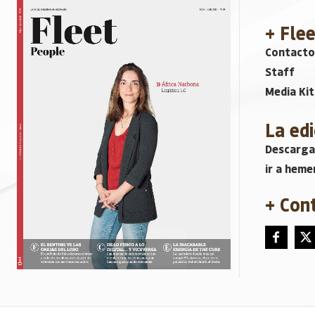
+ Fle
Contacto
Staff
Media Kit
La edi
Descarga
ir a heme
+ Con