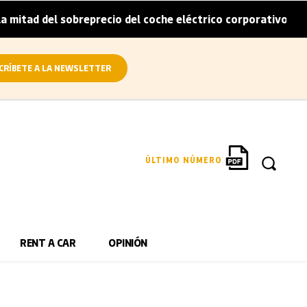
itad del sobreprecio del coche eléctrico corporativo
Ar
|
CRÍBETE A LA NEWSLETTER
ÚLTIMO NÚMERO
RENT A CAR
OPINIÓN