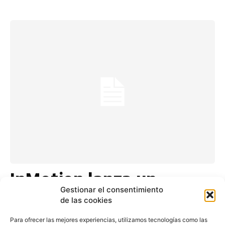
InMotion lanza un
servicio para Jaguar y
Gestionar el consentimiento
de las cookies
Land Rover con alto
Para ofrecer las mejores experiencias, utilizamos tecnologías como las