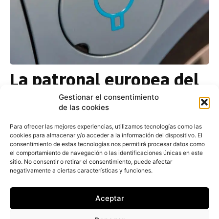
La patronal europea del
motor aplaude que se
Gestionar el consentimiento
de las cookies
posponga el canon
arancelario a Reino
Para ofrecer las mejores experiencias, utilizamos tecnologías como las
cookies para almacenar y/o acceder a la información del dispositivo. El
Unido
consentimiento de estas tecnologías nos permitirá procesar datos como
el comportamiento de navegación o las identificaciones únicas en este
sitio. No consentir o retirar el consentimiento, puede afectar
negativamente a ciertas características y funciones.
Redacción
-
7 de diciembre de 2023
La Asociación Europea de Fabricantes de
Automóviles (ACEA) ha acogido "con satisfacción"
Aceptar
la propuesta de la Comisión Europea (CE) de
retrasar hasta el 31...