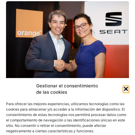
Gestionar el consentimiento
Orange España dotará a
de las cookies
400 comerciales de
Para ofrecer las mejores experiencias, utilizamos tecnologías como las
cookies para almacenar y/o acceder a la información del dispositivo. El
coche de empresa
consentimiento de estas tecnologías nos permitirá procesar datos como
el comportamiento de navegación o las identificaciones únicas en este
sitio. No consentir o retirar el consentimiento, puede afectar
negativamente a ciertas características y funciones.
Redacción
-
24 de octubre de 2017