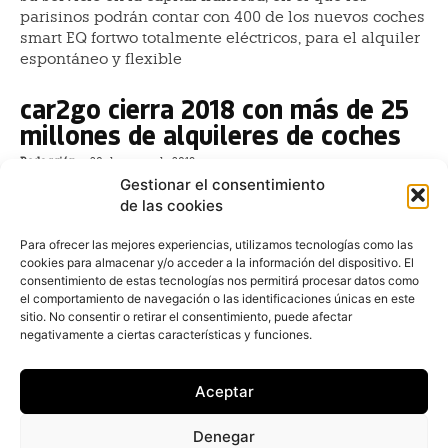
parisinos podrán contar con 400 de los nuevos coches
smart EQ fortwo totalmente eléctricos, para el alquiler
espontáneo y flexible
car2go cierra 2018 con más de 25
millones de alquileres de coches
Redacción
-
20 de enero de 2019
Gestionar el consentimiento
La compañía car2go ha aumentado su número de
de las cookies
miembros en un 21% a nivel internacional en
comparación con el año anterior, alcanzando los 3,6
Para ofrecer las mejores experiencias, utilizamos tecnologías como las
millones. En
cookies para almacenar y/o acceder a la información del dispositivo. El
consentimiento de estas tecnologías nos permitirá procesar datos como
Car2go comenzará a operar en
el comportamiento de navegación o las identificaciones únicas en este
París a principios de 2019
sitio. No consentir o retirar el consentimiento, puede afectar
negativamente a ciertas características y funciones.
Redacción
-
8 de octubre de 2018
En 2019, car2go ha anunciado que empezará a ofrecer
Aceptar
sus servicios en la capital francesa. Así lo ha hecho
público, Olivier Reppert, CEO de car2go, en el Salón
Denegar
del Automóvil de París. La compañía arrancará con