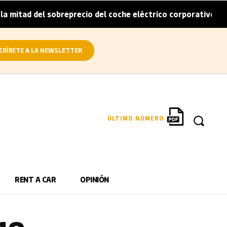
mitad del sobreprecio del coche eléctrico corporativo
A
|
CRÍBETE A LA NEWSLETTER
ÚLTIMO NÚMERO
RENT A CAR
OPINIÓN