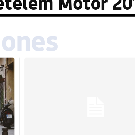
etelem Motor 20
iones