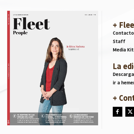
+ Fle
Contacto
Staff
Media Kit
La edi
Descarga
ir a heme
+ Con