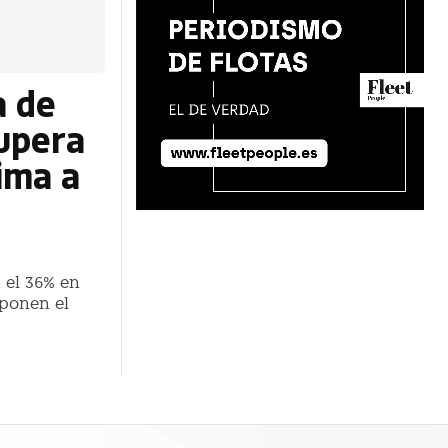
a de
supera
xima a
 el 36% en
uponen el