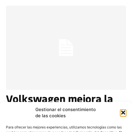
Volkswagen mejora la
gama T6 con el
Gestionar el consentimiento
lanzamiento del nuevo
de las cookies
Multivan Outdoor
Para ofrecer las mejores experiencias, utilizamos tecnologías como las