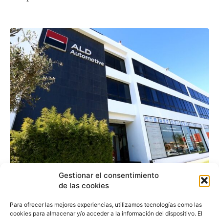
ALD Automotive analiza
Gestionar el consentimiento
de las cookies
el futuro del renting en
Para ofrecer las mejores experiencias, utilizamos tecnologías como las
el III Encuentro LATAM
cookies para almacenar y/o acceder a la información del dispositivo. El