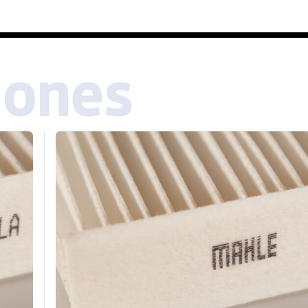
iones