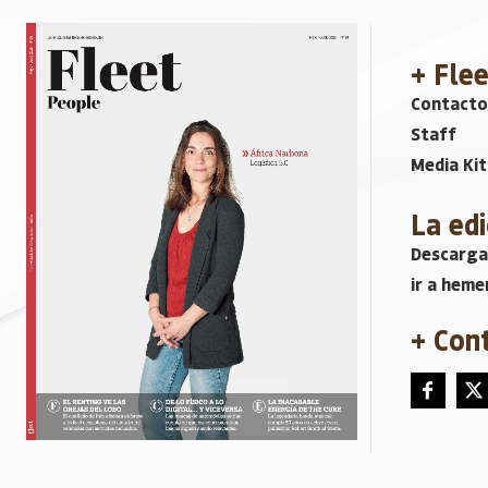
+ Fle
Contacto
Staff
Media Kit
La edi
Descarga
ir a heme
+ Con