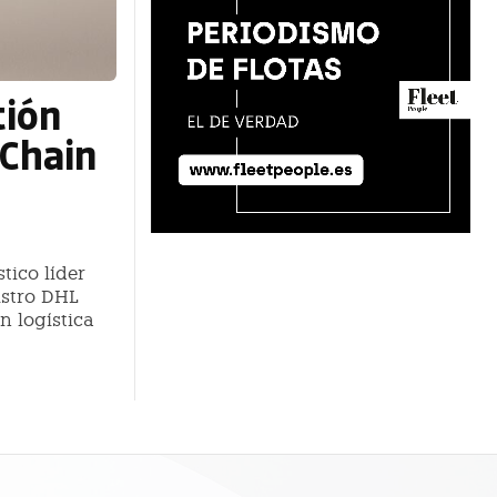
tión
 Chain
tico líder
istro DHL
n logística