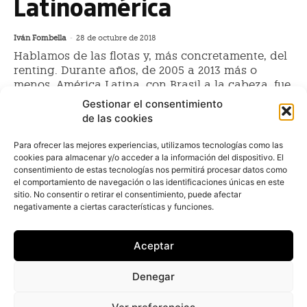
Latinoamérica
Iván Fombella
-
28 de octubre de 2018
Hablamos de las flotas y, más concretamente, del
renting. Durante años, de 2005 a 2013 más o
menos, América Latina, con Brasil a la cabeza, fue
visto como
Gestionar el consentimiento
de las cookies
ALD Automotive, la primera
Para ofrecer las mejores experiencias, utilizamos tecnologías como las
cookies para almacenar y/o acceder a la información del dispositivo. El
multinacional del renting en
consentimiento de estas tecnologías nos permitirá procesar datos como
América Central
el comportamiento de navegación o las identificaciones únicas en este
sitio. No consentir o retirar el consentimiento, puede afectar
Redacción
-
29 de septiembre de 2016
negativamente a ciertas características y funciones.
La empresa de gestión de flotas, ALD Automotive, y su
socio en Norteamérica, Wheels, han firmado un
Aceptar
acuerdo con Arrend Leasing para dar cobertura al
sector en Nicaragua, Honduras, El Salvador y
Denegar
Guatemala. Así, los usuarios de la multinacional
tendrán cobertura cuatro países.