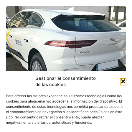
Gestionar el consentimiento
de las cookies
ALD entrega 15 Jaguar
Para ofrecer las mejores experiencias, utilizamos tecnologías como las
cookies para almacenar y/o acceder a la información del dispositivo. El
eléctricos a Reale
consentimiento de estas tecnologías nos permitirá procesar datos como
el comportamiento de navegación o las identificaciones únicas en este
sitio. No consentir o retirar el consentimiento, puede afectar
negativamente a ciertas características y funciones.
Redacción
-
18 de abril de 2019
La compañía de renting y gestión de flotas, ALD