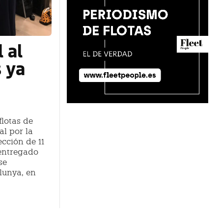
 al
s ya
flotas de
al por la
ección de 11
 entregado
se
lunya, en