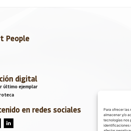
et People
ción digital
r último ejemplar
roteca
tenido en redes sociales
Para ofrecer las
almacenar y/o ac
tecnologías nos 
identificaciones 
afectar negativa