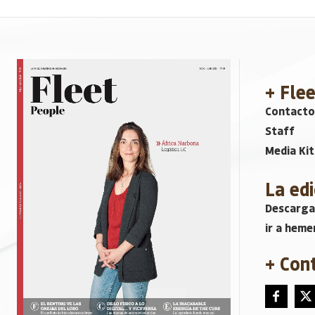
+ Fle
Contacto
Staff
Media Kit
La edi
Descarga
ir a heme
+ Con