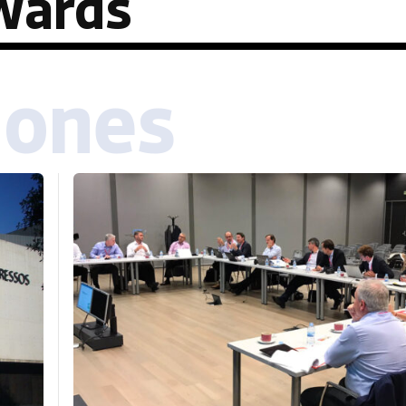
wards
iones