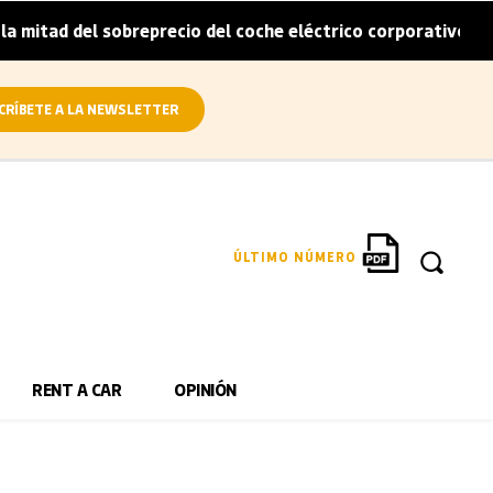
itad del sobreprecio del coche eléctrico corporativo
Ar
|
CRÍBETE A LA NEWSLETTER
ÚLTIMO NÚMERO
RENT A CAR
OPINIÓN