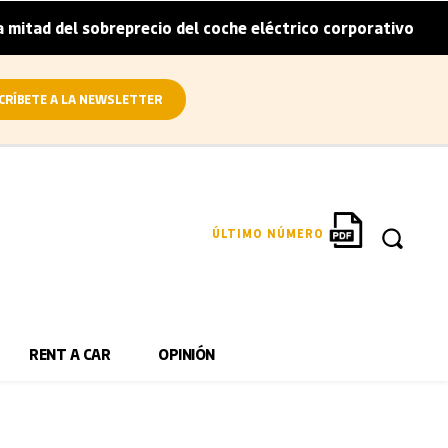
tad del sobreprecio del coche eléctrico corporativo
Arv
|
CRÍBETE A LA NEWSLETTER
ÚLTIMO NÚMERO
RENT A CAR
OPINIÓN