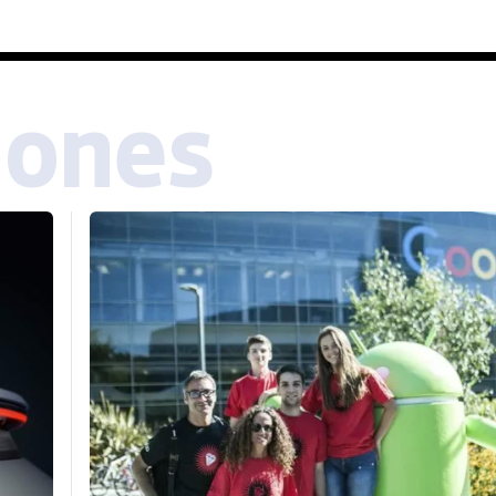
iones