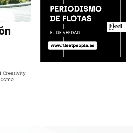
ón
 Creativity
e como