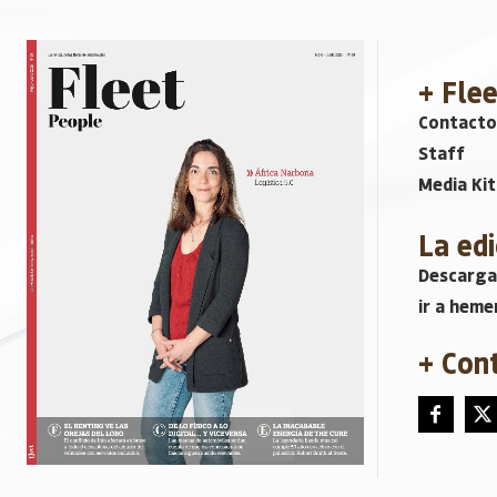
+ Fle
Contacto
Staff
Media Kit
La edi
Descarga
ir a heme
+ Con