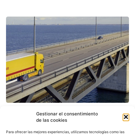
DHL firma un contrato
Gestionar el consentimiento
con Volkswagen para la
de las cookies
gestión logística
Para ofrecer las mejores experiencias, utilizamos tecnologías como las