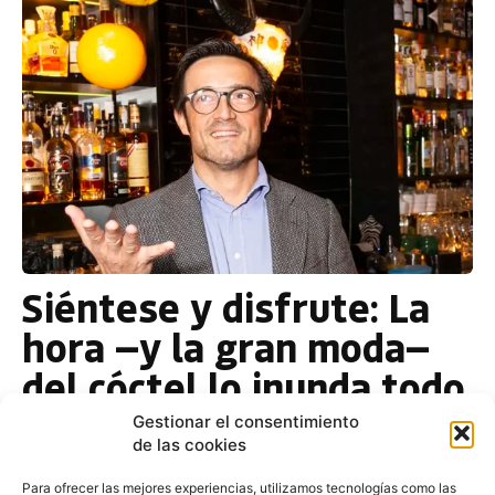
Siéntese y disfrute: La
hora —y la gran moda—
del cóctel lo inunda todo
Gestionar el consentimiento
Esther Alonso
-
14 de diciembre de 2018
de las cookies
En torno a un cóctel, existen infinidad de historias
sobre los cócteles y sus orígenes. Que si
Para ofrecer las mejores experiencias, utilizamos tecnologías como las